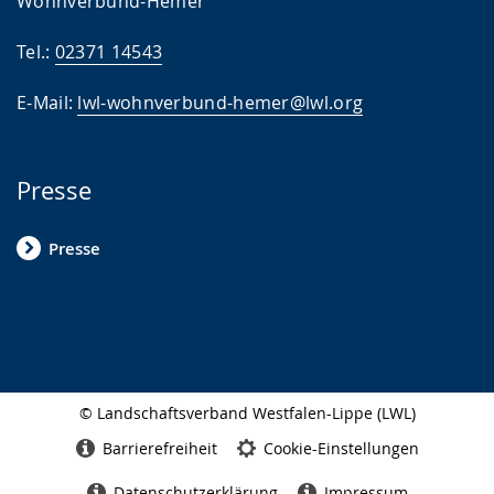
Wohnverbund-Hemer
Tel.:
02371 14543
E-Mail:
lwl-wohnverbund-hemer@lwl.org
Presse
Presse
© Landschaftsverband Westfalen-Lippe (LWL)
Seitenabschluss
Barrierefreiheit
Cookie-Einstellungen
Datenschutzerklärung
Impressum