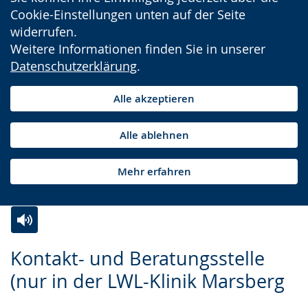
Cookie-Einstellungen unten auf der Seite
widerrufen.
Weitere Informationen finden Sie in unserer
Datenschutzerklärung
.
Alle akzeptieren
Alle ablehnen
Mehr erfahren
Zur
Aktiviere
Ein
Kontakt- und Beratungsstelle
Leichten
Audio-
Video
(nur in der LWL-Klinik Marsberg
Sprache
Unterstützung.
in
wechseln.
Deutscher